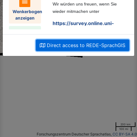
Wir würden uns freuen, wenn Sie
Wenkerbogen
wieder mitmachen unter
anzeigen
https://survey.online.uni-
marburg.de/rede/index.php/2679
Direct access to REDE-SprachGIS
Alle können mitmachen, die Teilnahme
Literatur
ist
anonym
, Dialekt- oder
suchen
Plattkenntnisse sind
nicht
erforderlich
.
Leiten
Sie den Link gerne auch an
Sprachproben
Gleichgesinnte und Bekannte
weiter
!
anhören
Die
Fragebogen eins, zwei, drei
und
vier
sowie
erste Ergebnisse
finden
Sie auf der
Startseite
rechts oben
unter
„Mitmachen“
.
Informationen
200 km
zu einem
100 mi
Forschungszentrum Deutscher Sprachatlas,
CC BY-SA 4.0
Ort
Vielen Dank!