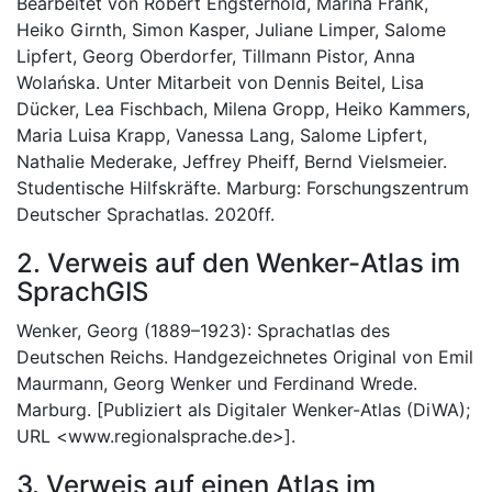
Bearbeitet von Robert Engsterhold, Marina Frank,
Heiko Girnth, Simon Kasper, Juliane Limper, Salome
Lipfert, Georg Oberdorfer, Tillmann Pistor, Anna
Wolańska. Unter Mitarbeit von Dennis Beitel, Lisa
Dücker, Lea Fischbach, Milena Gropp, Heiko Kammers,
Maria Luisa Krapp, Vanessa Lang, Salome Lipfert,
Nathalie Mederake, Jeffrey Pheiff, Bernd Vielsmeier.
Studentische Hilfskräfte. Marburg: Forschungszentrum
Deutscher Sprachatlas. 2020ff.
2. Verweis auf den Wenker-Atlas im
SprachGIS
Wenker, Georg (1889–1923): Sprachatlas des
Deutschen Reichs. Handgezeichnetes Original von Emil
Maurmann, Georg Wenker und Ferdinand Wrede.
Marburg. [Publiziert als Digitaler Wenker-Atlas (DiWA);
URL <www.regionalsprache.de>].
3. Verweis auf einen Atlas im